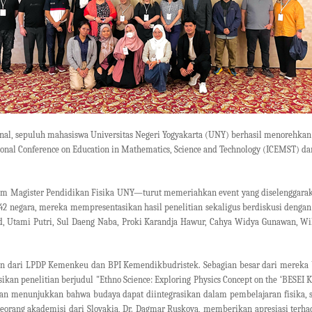
ional, sepuluh mahasiswa Universitas Negeri Yogyakarta (UNY) berhasil menorehkan p
tional Conference on Education in Mathematics, Science and Technology
(ICEMST) d
m Magister Pendidikan Fisika UNY—turut memeriahkan event yang diselenggara
 42 negara, mereka mempresentasikan hasil penelitian sekaligus berdiskusi denga
id, Utami Putri, Sul Daeng Naba, Proki Karandja Hawur, Cahya Widya Gunawan, Wik
n dari LPDP Kemenkeu dan BPI Kemendikbudristek. Sebagian besar dari mereka b
ikan penelitian berjudul "
Ethno Science: Exploring Physics Concept on the ‘BESEI 
 dan menunjukkan bahwa budaya dapat diintegrasikan dalam pembelajaran fisika
seorang akademisi dari Slovakia, Dr. Dagmar Ruskova, memberikan apresiasi terh