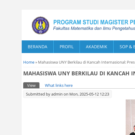
BERANDA
PROFIL
AKADEMIK
SOP & 
You are here
Home
» Mahasiswa UNY Berkilau di Kancah Internasional: Prese
MAHASISWA UNY BERKILAU DI KANCAH IN
Primary tabs
View
(active tab)
What links here
Submitted by
admin
on Mon, 2025-05-12 12:23