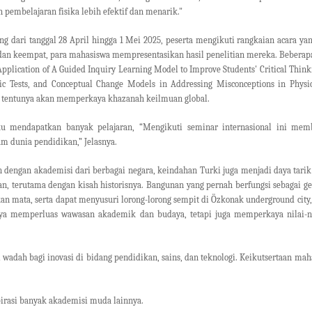
 pembelajaran fisika lebih efektif dan menarik."
ng dari tanggal 28 April hingga 1 Mei 2025, peserta mengikuti rangkaian acara 
dan keempat, para mahasiswa mempresentasikan hasil penelitian mereka. Beberapa j
 Application of A Guided Inquiry Learning Model to Improve Students' Critical Think
ostic Tests, and Conceptual Change Models in Addressing Misconceptions in Physi
g tentunya akan memperkaya khazanah keilmuan global.
 mendapatkan banyak pelajaran, “Mengikuti seminar internasional ini memb
m dunia pendidikan,” Jelasnya.
 dengan akademisi dari berbagai negara, keindahan Turki juga menjadi daya tarik
, terutama dengan kisah historisnya. Bangunan yang pernah berfungsi sebagai ge
n mata, serta dapat menyusuri lorong-lorong sempit di Özkonak underground city
anya memperluas wawasan akademik dan budaya, tetapi juga memperkaya nilai-n
wadah bagi inovasi di bidang pendidikan, sains, dan teknologi. Keikutsertaan 
irasi banyak akademisi muda lainnya.