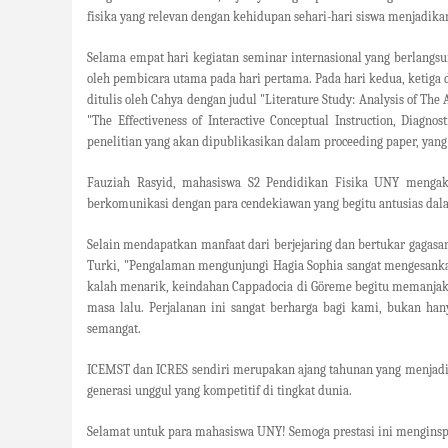
fisika yang relevan dengan kehidupan sehari-hari siswa menjadikan
Selama empat hari kegiatan seminar internasional yang berlangsu
oleh pembicara utama pada hari pertama. Pada hari kedua, ketiga 
ditulis oleh Cahya dengan judul "
Literature Study: Analysis of The
"
The Effectiveness of Interactive Conceptual Instruction, Diagn
penelitian yang akan dipublikasikan dalam
proceeding paper
, yan
Fauziah Rasyid, mahasiswa S2 Pendidikan Fisika UNY mengaku
berkomunikasi dengan para cendekiawan yang begitu antusias dala
Selain mendapatkan manfaat dari berjejaring dan bertukar gagasan
Turki, "Pengalaman mengunjungi Hagia Sophia sangat mengesankan
kalah menarik, keindahan Cappadocia di Göreme begitu memanjaka
masa lalu. Perjalanan ini sangat berharga bagi kami, bukan h
semangat.
ICEMST dan ICRES sendiri merupakan ajang tahunan yang menjadi 
generasi unggul yang kompetitif di tingkat dunia.
Selamat untuk para mahasiswa UNY! Semoga prestasi ini menginsp