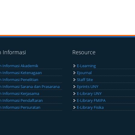
m Informasi
Resource
m Informasi Akademik
E-Learning
m Informasi Ketenagaan
Ejournal
m Informasi Penelitian
Staff Site
m Informasi Sarana dan Prasarana
Eprints UNY
m Informasi Kerjasama
E-Library UNY
m Informasi Pendaftaran
E-Library FMIPA
m Informasi Persuratan
E-Library Fisika