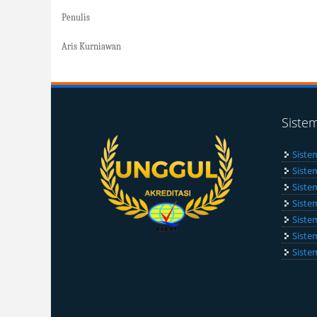
Penulis
Aris Kurniawan
Siste
Siste
Siste
Siste
Siste
Siste
Siste
Siste